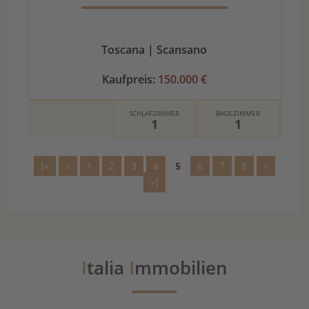
Toscana | Scansano
Kaufpreis:
150.000 €
SCHLAFZIMMER
BADEZIMMER
1
1
[«
«
1
2
3
4
5
6
7
8
»
»]
I
talia
I
mmobilien