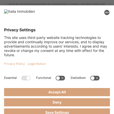
sind Ihr Immobilienspezialist für Immobilien in Italien, mit dem Fokus für
Immobilien in der Toskana und in Umbrien. Egal ob Sie ein renoviertes
Bauernhaus, eine restaurierungsbedürftige Ruine, eine historische Villa oder eine
Wohnung in der Toskana kaufen möchten – wir sind Ihr Ansprechpartner, wenn es
um Immobilien in der Toskana und um Immobilien in Umbrien geht. Italia
Immobilien verfügt über Immobilienangebote in den wichtigsten Städten der
Toskana, darunter Arezzo, Grosseto, Livorno, Pistoia, Prato sowie in den
Kulturstädten der Toskana Siena, Florenz, Pisa und Lucca. Die schönsten
Bauernhäuser in der Toskana finden Sie in der Süd-Toskana sowie in den wohl
bekanntesten Gebieten der Toskana, der Val d’Orcia, das Chianti und der
Maremma. Was auch immer Sie für eine Immobilie in der Toskana suchen, wir
bieten Ihnen eine erlesene Auswahl an Landhäusern, Bauernhäusern, Villen,
Häusern am Meer, Häusern am See, Wohnungen, Neubauprojekten und Anlage-
Immobilien in der Toskana an. Ihr Traum-Haus in der Toskana wartet schon auf Sie
– wir sind Ihnen gerne dabei behilflich, es zu finden. Kontaktieren Sie uns oder
schauen Sie einfach direkt in unserem Partnerbüro in der Toskana vorbei.