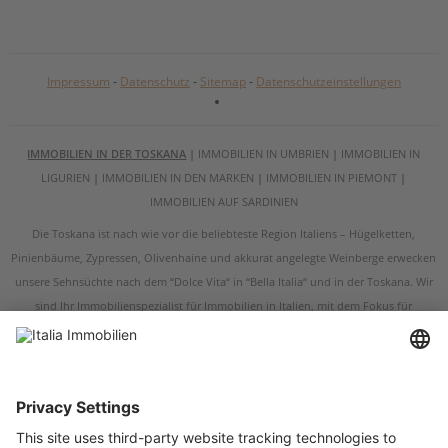
Impressum
-
Datenschutz
-
Sitemap
-
Datenschutzeinstellungen
IMMOBILIEN IN DER TOSKANA
|
IMMOBILIEN IN UMBRIEN
|
IMMOBILIEN IN
LIGURIEN
|
IMMOBILIEN IN DEN MARKEN
|
IMMOBILIEN IN PIEMONT
|
IMMOBILIEN AUF SARDINIEN
Die Toskana ist nach wie vor die beliebteste Region Italiens – Hügelketten,
Pinienbäume, Zypressen, Olivenhaine und akkurat angelegte Weinberge erwecken
unsere Sehnsüchte nach dem “Dolce Vita“ in “Bella Italia“ und in der Toskana. Wir
sind Ihr Immobilienspezialist für Immobilien in Italien, mit dem Fokus für
Immobilien in der Toskana und in Umbrien. Egal ob Sie ein renoviertes
Bauernhaus, eine restaurierungsbedürftige Ruine, eine historische Villa oder eine
Wohnung in der Toskana kaufen möchten – wir sind Ihr Ansprechpartner, wenn es
um Immobilien in der Toskana und um Immobilien in Umbrien geht. Italia
Immobilien verfügt über Immobilienangebote in den wichtigsten Städten der