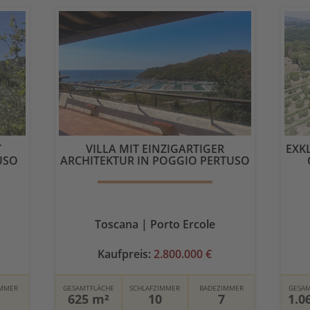
T
VILLA MIT EINZIGARTIGER
EXK
USO
ARCHITEKTUR IN POGGIO PERTUSO
Toscana | Porto Ercole
Kaufpreis:
2.800.000 €
IMMER
GESAMTFLÄCHE
SCHLAFZIMMER
BADEZIMMER
GESAM
625 m²
10
7
1.0