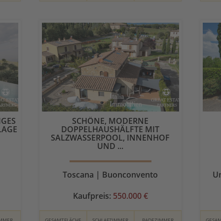
IGES
SCHÖNE, MODERNE
LAGE
DOPPELHAUSHÄLFTE MIT
SALZWASSERPOOL, INNENHOF
UND ...
Toscana | Buonconvento
Um
Kaufpreis:
550.000 €
IMMER
GESAMTFLÄCHE
SCHLAFZIMMER
BADEZIMMER
GESAM