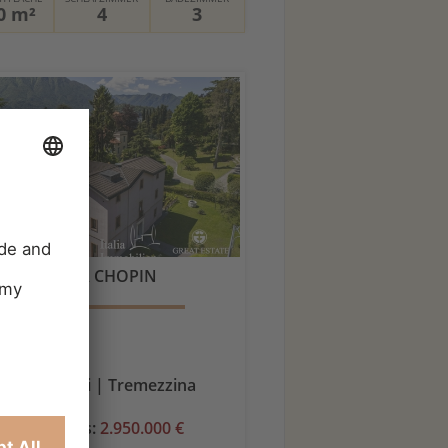
0 m²
4
3
VILLA CHOPIN
Lombardei | Tremezzina
Kaufpreis:
2.950.000 €