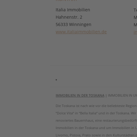
Italia Immobilien
T
Hahnenstr. 2
M
56333 Winningen
M
www.italiaimmobilien.de
i
IMMOBILIEN IN DER TOSKANA
|
IMMOBILIEN IN U
Die Toskana ist nach wie vor die beliebteste Regi
“Dolce Vita“ in “Bella Italia“ und in der Toskana. W
renoviertes Bauernhaus, eine restaurierungsbedürf
Immobilien in der Toskana und um Immobilien in Um
Livorno, Pistoia, Prato sowie in den Kulturstädten