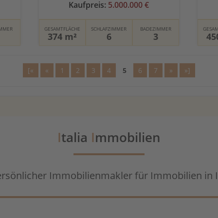
Kaufpreis:
5.000.000 €
IMMER
GESAMTFLÄCHE
SCHLAFZIMMER
BADEZIMMER
GESAM
374 m²
6
3
45
[«
«
1
2
3
4
5
6
7
»
»]
I
talia
I
mmobilien
ersönlicher Immobilienmakler für Immobilien in I