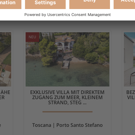
IMMER
GESAMTFLÄCHE
SCHLAFZIMMER
BADEZIMMER
GESAM
631 m²
4
3
61
NEU
NÄHE
EXKLUSIVE VILLA MIT DIREKTEM
BEZ
 G
ZUGANG ZUM MEER, KLEINEM
VIL
STRAND, STEG ...
e
Toscana | Porto Santo Stefano