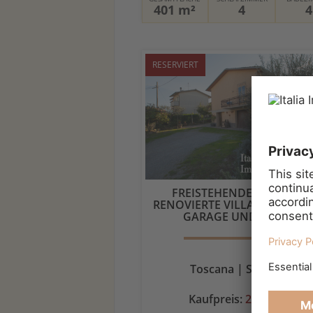
401 m²
4
4
RESERVIERT
FREISTEHENDE, KÜRZLICH
RENOVIERTE VILLA MIT GROSSE
ARAGE UND GART ...
Toscana | Sarteano
Kaufpreis:
250.000 €