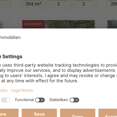
354 m²
2
2
29
RESERVIERT
EXKLUSIVE VILLA MIT 2
R G
NEBENGEBÄUDEN, GARTEN IN
SCHÖNER LAGE
Umbrien | Castiglione Del Lago
Kaufpreis:
460.000 €