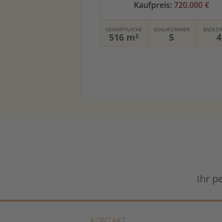
Kaufpreis:
720.000 €
GESAMTFLÄCHE
SCHLAFZIMMER
BADEZ
516 m²
5
4
Ihr p
KONTAKT