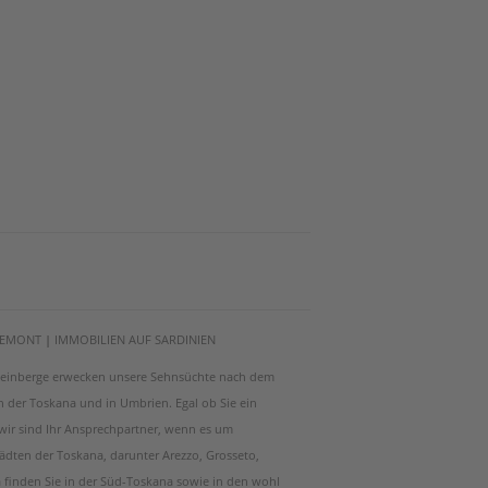
PIEMONT
|
IMMOBILIEN AUF SARDINIEN
e Weinberge erwecken unsere Sehnsüchte nach dem
 in der Toskana und in Umbrien. Egal ob Sie ein
 wir sind Ihr Ansprechpartner, wenn es um
ädten der Toskana, darunter Arezzo, Grosseto,
a finden Sie in der Süd-Toskana sowie in den wohl