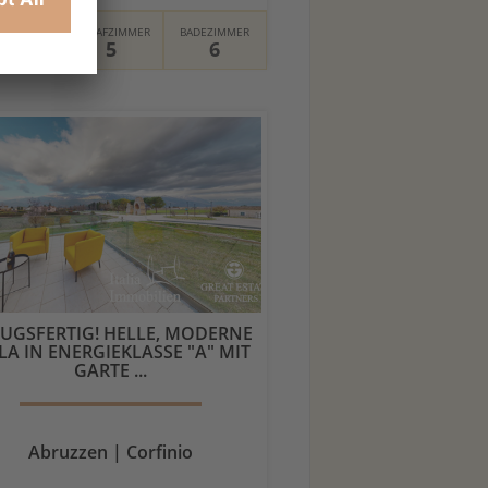
TFLÄCHE
SCHLAFZIMMER
BADEZIMMER
8 m²
5
6
UGSFERTIG! HELLE, MODERNE
LA IN ENERGIEKLASSE "A" MIT
GARTE ...
Abruzzen | Corfinio