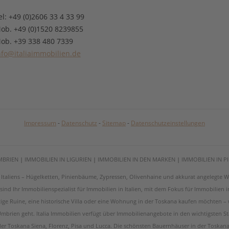
el: +49 (0)2606 33 4 33 99
ob. +49 (0)1520 8239855
ob. +39 338 480 7339
nfo@italiaimmobilien.de
Impressum
-
Datenschutz
-
Sitemap
-
Datenschutzeinstellungen
MBRIEN
|
IMMOBILIEN IN LIGURIEN
|
IMMOBILIEN IN DEN MARKEN
|
IMMOBILIEN IN 
on Italiens – Hügelketten, Pinienbäume, Zypressen, Olivenhaine und akkurat angelegt
ir sind Ihr Immobilienspezialist für Immobilien in Italien, mit dem Fokus für Immobilien
tige Ruine, eine historische Villa oder eine Wohnung in der Toskana kaufen möchten –
brien geht. Italia Immobilien verfügt über Immobilienangebote in den wichtigsten St
 der Toskana Siena, Florenz, Pisa und Lucca. Die schönsten Bauernhäuser in der Toskan