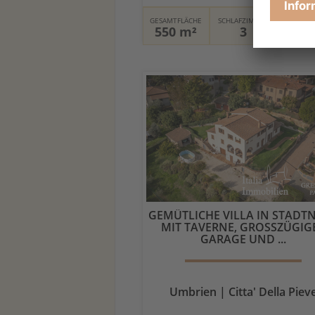
GESAMTFLÄCHE
SCHLAFZIMMER
BADEZ
550 m²
3
2
GEMÜTLICHE VILLA IN STADT
MIT TAVERNE, GROSSZÜGIGER
ARAGE UND ...
Umbrien | Citta' Della Piev