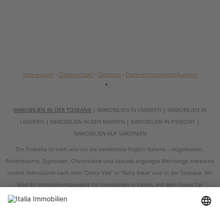
Impressum
-
Datenschutz
-
Sitemap
-
Datenschutzeinstellungen
IMMOBILIEN IN DER TOSKANA
|
IMMOBILIEN IN UMBRIEN
|
IMMOBILIEN IN
LIGURIEN
|
IMMOBILIEN IN DEN MARKEN
|
IMMOBILIEN IN PIEMONT
|
IMMOBILIEN AUF SARDINIEN
Die Toskana ist nach wie vor die beliebteste Region Italiens – Hügelketten,
Pinienbäume, Zypressen, Olivenhaine und akkurat angelegte Weinberge erwecken
unsere Sehnsüchte nach dem “Dolce Vita“ in “Bella Italia“ und in der Toskana. Wir
sind Ihr Immobilienspezialist für Immobilien in Italien, mit dem Fokus für
Immobilien in der Toskana und in Umbrien. Egal ob Sie ein renoviertes
Bauernhaus, eine restaurierungsbedürftige Ruine, eine historische Villa oder eine
Wohnung in der Toskana kaufen möchten – wir sind Ihr Ansprechpartner, wenn es