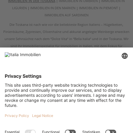
IMMOBILIEN IN DER TOSKANA
|
IMMOBILIEN IN UMBRIEN
|
IMMOBILIEN IN
LIGURIEN
|
IMMOBILIEN IN DEN MARKEN
|
IMMOBILIEN IN PIEMONT
|
IMMOBILIEN AUF SARDINIEN
Die Toskana ist nach wie vor die beliebteste Region Italiens – Hügelketten,
Pinienbäume, Zypressen, Olivenhaine und akkurat angelegte Weinberge erwecken
unsere Sehnsüchte nach dem “Dolce Vita“ in “Bella Italia“ und in der Toskana. Wir
sind Ihr Immobilienspezialist für Immobilien in Italien, mit dem Fokus für
Immobilien in der Toskana und in Umbrien. Egal ob Sie ein renoviertes
Bauernhaus, eine restaurierungsbedürftige Ruine, eine historische Villa oder eine
Wohnung in der Toskana kaufen möchten – wir sind Ihr Ansprechpartner, wenn es
um Immobilien in der Toskana und um Immobilien in Umbrien geht. Italia
Immobilien verfügt über Immobilienangebote in den wichtigsten Städten der
Toskana, darunter Arezzo, Grosseto, Livorno, Pistoia, Prato sowie in den
Kulturstädten der Toskana Siena, Florenz, Pisa und Lucca. Die schönsten
Bauernhäuser in der Toskana finden Sie in der Süd-Toskana sowie in den wohl
bekanntesten Gebieten der Toskana, der Val d’Orcia, das Chianti und der
Maremma. Was auch immer Sie für eine Immobilie in der Toskana suchen, wir
bieten Ihnen eine erlesene Auswahl an Landhäusern, Bauernhäusern, Villen,
Häusern am Meer, Häusern am See, Wohnungen, Neubauprojekten und Anlage-