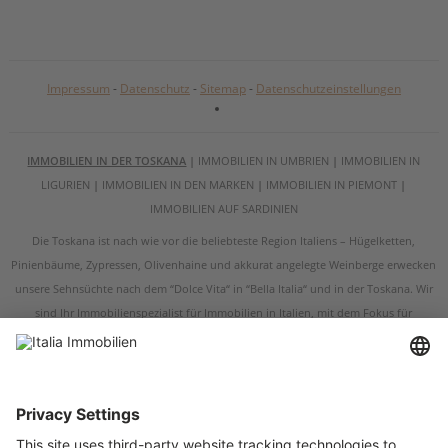
Impressum
-
Datenschutz
-
Sitemap
-
Datenschutzeinstellungen
IMMOBILIEN IN DER TOSKANA
|
IMMOBILIEN IN UMBRIEN
|
IMMOBILIEN IN
LIGURIEN
|
IMMOBILIEN IN DEN MARKEN
|
IMMOBILIEN IN PIEMONT
|
IMMOBILIEN AUF SARDINIEN
Die Toskana ist nach wie vor die beliebteste Region Italiens – Hügelketten,
Pinienbäume, Zypressen, Olivenhaine und akkurat angelegte Weinberge erwecken
unsere Sehnsüchte nach dem “Dolce Vita“ in “Bella Italia“ und in der Toskana. Wir
sind Ihr Immobilienspezialist für Immobilien in Italien, mit dem Fokus für
Immobilien in der Toskana und in Umbrien. Egal ob Sie ein renoviertes
Bauernhaus, eine restaurierungsbedürftige Ruine, eine historische Villa oder eine
Wohnung in der Toskana kaufen möchten – wir sind Ihr Ansprechpartner, wenn es
um Immobilien in der Toskana und um Immobilien in Umbrien geht. Italia
Immobilien verfügt über Immobilienangebote in den wichtigsten Städten der