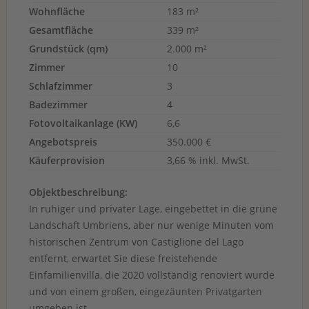
Wohnfläche
183 m²
Gesamtfläche
339 m²
Grundstück (qm)
2.000 m²
Zimmer
10
Schlafzimmer
3
Badezimmer
4
Fotovoltaikanlage (KW)
6,6
Angebotspreis
350.000 €
Käuferprovision
3,66 % inkl. MwSt.
Objektbeschreibung:
In ruhiger und privater Lage, eingebettet in die grüne
Landschaft Umbriens, aber nur wenige Minuten vom
historischen Zentrum von Castiglione del Lago
entfernt, erwartet Sie diese freistehende
Einfamilienvilla, die 2020 vollständig renoviert wurde
und von einem großen, eingezäunten Privatgarten
umgeben ist.