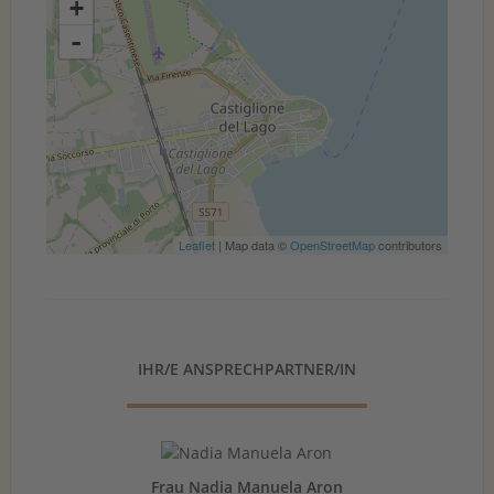
+
-
Leaflet
| Map data ©
OpenStreetMap
contributors
IHR/E ANSPRECHPARTNER/IN
Frau Nadia Manuela Aron