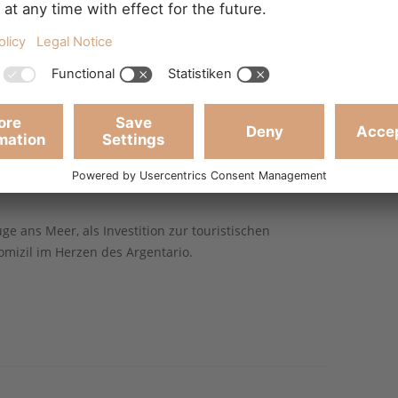
nd, ist sofort bezugsfertig und besticht durch eine
ng.
iner Gasflasche betrieben, eine Erdgasleitung ist
den und kann für ca. 800 € problemlos angeschlossen
irtschaftsraum befindet sich eine praktische
 Warmwasserbereiter. Dank der vorhandenen Geräte
fort bezugsfertig, sowohl für den Eigenbedarf als auch
ge ans Meer, als Investition zur touristischen
omizil im Herzen des Argentario.