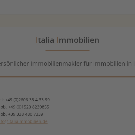
I
talia
I
mmobilien
ersönlicher Immobilienmakler für Immobilien in I
el: +49 (0)2606 33 4 33 99
ob. +49 (0)1520 8239855
ob. +39 338 480 7339
nfo@italiaimmobilien.de