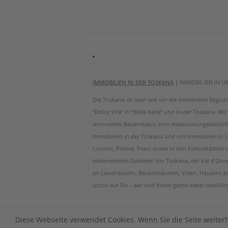
IMMOBILIEN IN DER TOSKANA
|
IMMOBILIEN IN U
Die Toskana ist nach wie vor die beliebteste Regi
“Dolce Vita“ in “Bella Italia“ und in der Toskana. W
renoviertes Bauernhaus, eine restaurierungsbedürf
Immobilien in der Toskana und um Immobilien in Um
Livorno, Pistoia, Prato sowie in den Kulturstädten
bekanntesten Gebieten der Toskana, der Val d’Orci
an Landhäusern, Bauernhäusern, Villen, Häusern 
schon auf Sie – wir sind Ihnen gerne dabei behilfli
Diese Webseite verwendet Cookies. Wenn Sie die Seite weiter
ITALIA IMMOBILIEN - COPYRIGHT 2026