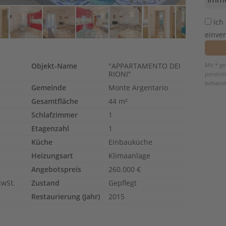
Ich
einve
Objekt-Name
"APPARTAMENTO DEI
Mit * g
RIONI"
persönl
behande
Gemeinde
Monte Argentario
Gesamtfläche
44 m²
Schlafzimmer
1
Etagenzahl
1
Küche
Einbauküche
Heizungsart
Klimaanlage
Angebotspreis
260.000 €
MwSt.
Zustand
Gepflegt
Restaurierung (Jahr)
2015