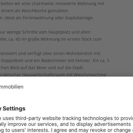
 bieten wir eine charmante, renovierte Wohnung mit
e einem als Waschküche genutzten
. Ideal als Ferienwohnung oder Kapitalanlage.
nur wenige Schritte vom Hauptplatz und allen
elle, ca. 40 m² große Wohnung im ersten Stock zum
enoviert und verfügt über einen Wohnbereich mit
 Doppelbett und ein Badezimmer mit Fenster. Ein ca. 3
chen Blick auf das Meer und auf die Stadt.
 praktischer Hauswirtschaftsraum mit Waschmaschine
deal als Waschküche eignet.
ür einen Strandurlaub, als Kapitalanlage zur
eriendomizil im Herzen des Argentario.
noviert, wobei gezielt Komfort und Energieeffizienz
 mit Doppelverglasung gewährleisten eine gute
ind alle Fenster mit Moskitonetzen ausgestattet.
aikin-Split-Klimaanlagen. Die Immobilie befindet sich