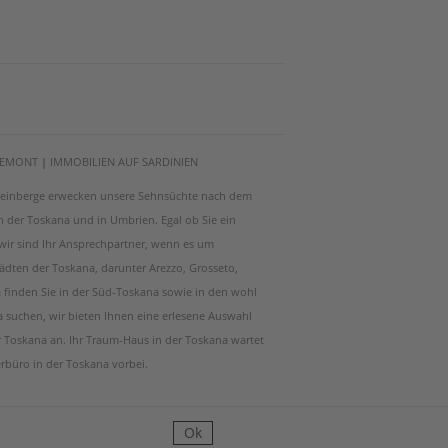
PIEMONT
|
IMMOBILIEN AUF SARDINIEN
e Weinberge erwecken unsere Sehnsüchte nach dem
 in der Toskana und in Umbrien. Egal ob Sie ein
 wir sind Ihr Ansprechpartner, wenn es um
ädten der Toskana, darunter Arezzo, Grosseto,
a finden Sie in der Süd-Toskana sowie in den wohl
a suchen, wir bieten Ihnen eine erlesene Auswahl
Toskana an. Ihr Traum-Haus in der Toskana wartet
erbüro in der Toskana vorbei.
Ok
RE & WEBDESIGN POWERED BY