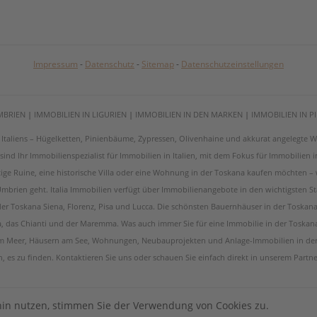
Impressum
-
Datenschutz
-
Sitemap
-
Datenschutzeinstellungen
MBRIEN
|
IMMOBILIEN IN LIGURIEN
|
IMMOBILIEN IN DEN MARKEN
|
IMMOBILIEN IN 
on Italiens – Hügelketten, Pinienbäume, Zypressen, Olivenhaine und akkurat angelegt
ir sind Ihr Immobilienspezialist für Immobilien in Italien, mit dem Fokus für Immobilien
tige Ruine, eine historische Villa oder eine Wohnung in der Toskana kaufen möchten –
brien geht. Italia Immobilien verfügt über Immobilienangebote in den wichtigsten St
 der Toskana Siena, Florenz, Pisa und Lucca. Die schönsten Bauernhäuser in der Toskan
a, das Chianti und der Maremma. Was auch immer Sie für eine Immobilie in der Toskan
am Meer, Häusern am See, Wohnungen, Neubauprojekten und Anlage-Immobilien in der 
ch, es zu finden. Kontaktieren Sie uns oder schauen Sie einfach direkt in unserem Partn
hin nutzen, stimmen Sie der Verwendung von Cookies zu.
IMMOBILIENSOFTWA