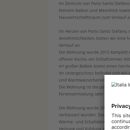
Im Zentrum von Porto Santo Stefano
kleinem Balkon und Meerblick sowi
Hauswirtschaftsraum zum Verkauf an
Im Herzen von Porto Santo Stefano, 
Annehmlichkeiten, bieten wir eine h
Verkauf an.
Die Wohnung wurde 2015 komplett r
offener Küche, ein Schlafzimmer mit
m² großer Balkon bietet einen herrli
Im Untergeschoss befindet sich ein
und Warmwasserbereiter, der sich i
Die Wohnung ist die perfekte Wahl f
Ferienvermietung oder als kleines F
Die Wohnung wurde 2015 komplett re
verbessert wurden. Die PVC-Fenster
Wärme- und Schalldämmung; zudem s
Heizung und Kühlung erfolgen über D