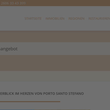
) 2606 33 43 399
STARTSEITE
IMMOBILIEN
REGIONEN
RESTAURIERE
nangebot
ERBLICK IM HERZEN VON PORTO SANTO STEFANO