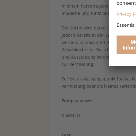
in einem hervorragenden Gesamtzusta
moderne und funktionale Ausstattu
Die Küche wird derzeit mit Gas aus e
jedoch bereits in der Straße vorhan
werden. Im darunterliegenden Hausw
Waschküche mit Waschmaschine und
und Ausstattung ist die Immobilie so
zur Vermietung.
Perfekt als Ausgangspunkt für Ausflü
Vermietung oder als kleines Feriend
Energieausweis
Klasse: B
Lage: