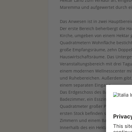
Hektar Land zum Verkauf an, eingebe
Maremma und aufgewertet durch ei
Das Anwesen ist in zwei Hauptbereic
Der erste Bereich beherbergt die Ha
Kirche, umgeben von einem Hektar ge
Quadratmetern Wohnfläche besticht 
große Empfangsräume, zehn Doppel
Hauswirtschaftsräume. Das Unterge
Veranstaltungsbereich mit drei Ta
einem modernen Wellnesscenter mi
und Ruhebereichen. Außerdem gibt 
einem separaten Eingang.
Das Erdgeschoss des Bauernhauses b
Badezimmer, ein Esszimmer für bis 
Quadratmeter großer Pavillon, der al
ersten Stock befinden sich drei Dop
Zimmern und einem Badezimmer.
Innerhalb des ein Hektar großen Park