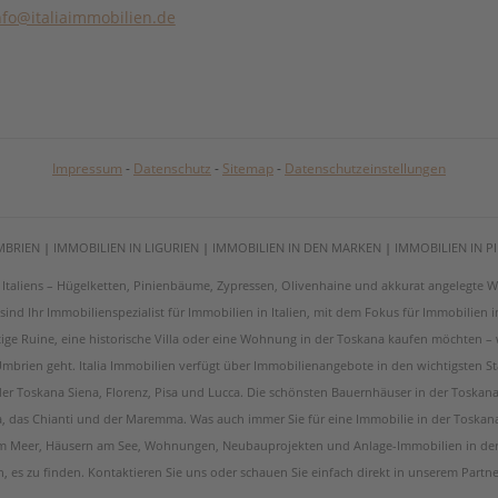
nfo@italiaimmobilien.de
Impressum
-
Datenschutz
-
Sitemap
-
Datenschutzeinstellungen
MBRIEN
|
IMMOBILIEN IN LIGURIEN
|
IMMOBILIEN IN DEN MARKEN
|
IMMOBILIEN IN 
on Italiens – Hügelketten, Pinienbäume, Zypressen, Olivenhaine und akkurat angelegt
ir sind Ihr Immobilienspezialist für Immobilien in Italien, mit dem Fokus für Immobilien
tige Ruine, eine historische Villa oder eine Wohnung in der Toskana kaufen möchten –
brien geht. Italia Immobilien verfügt über Immobilienangebote in den wichtigsten St
 der Toskana Siena, Florenz, Pisa und Lucca. Die schönsten Bauernhäuser in der Toskan
a, das Chianti und der Maremma. Was auch immer Sie für eine Immobilie in der Toskan
am Meer, Häusern am See, Wohnungen, Neubauprojekten und Anlage-Immobilien in der 
ch, es zu finden. Kontaktieren Sie uns oder schauen Sie einfach direkt in unserem Partn