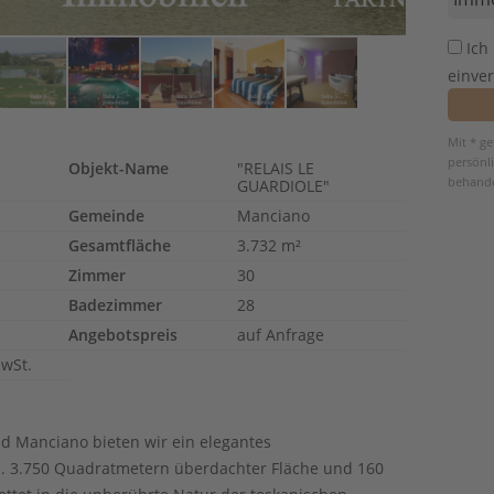
Ich
einve
Mit * g
persönl
Objekt-Name
"RELAIS LE
behande
GUARDIOLE"
Gemeinde
Manciano
Gesamtfläche
3.732 m²
Zimmer
30
Badezimmer
28
Angebotspreis
auf Anfrage
MwSt.
nd Manciano bieten wir ein elegantes
a. 3.750 Quadratmetern überdachter Fläche und 160