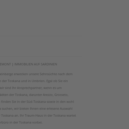
PIEMONT
|
IMMOBILIEN AUF SARDINIEN
e Weinberge erwecken unsere Sehnsüchte nach dem
 in der Toskana und in Umbrien. Egal ob Sie ein
 wir sind Ihr Ansprechpartner, wenn es um
ädten der Toskana, darunter Arezzo, Grosseto,
a finden Sie in der Süd-Toskana sowie in den wohl
a suchen, wir bieten Ihnen eine erlesene Auswahl
Toskana an. Ihr Traum-Haus in der Toskana wartet
erbüro in der Toskana vorbei.