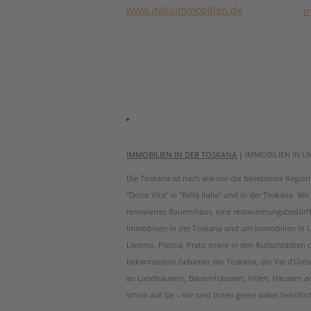
www.italiaimmobilien.de
i
IMMOBILIEN IN DER TOSKANA
|
IMMOBILIEN IN U
Die Toskana ist nach wie vor die beliebteste Regi
“Dolce Vita“ in “Bella Italia“ und in der Toskana. W
renoviertes Bauernhaus, eine restaurierungsbedürf
Immobilien in der Toskana und um Immobilien in Um
Livorno, Pistoia, Prato sowie in den Kulturstädten
bekanntesten Gebieten der Toskana, der Val d’Orci
an Landhäusern, Bauernhäusern, Villen, Häusern 
schon auf Sie – wir sind Ihnen gerne dabei behilfli