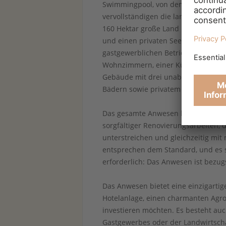
Swimmingpool, von dem einer als Wh
vervollständigen die landwirtschaft
160 Hektar große Land umfasst Olive
und einen privaten See – ideal für 
gastgewerblichen Betrieb. Der zweit
Wohnzimmern, einer Küche, sieben 
Gebäude mit drei unabhängigen Suit
Bädern sowie privatem Portico.
Das gesamte Anwesen befindet sich 
sorgfältiger Renovierungsarbeiten, 
unterstreichen und gleichzeitig mi
entsprechen dem Standard, und es 
erforderlich: Das Anwesen ist bezugs
Das Anwesen bietet eine einzigartige
Hotelanlage, einen charmanten Agro
investieren möchten. Es besteht au
Gastgewerbes oder der Landwirtscha