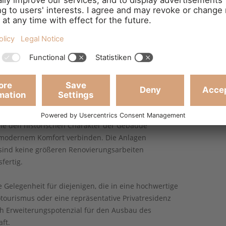
irlpool genutzt wird. Servicegebäude
lichen und betrieblichen Aspekte des Anwesens. Das
nhaine (3 Hektar), Weiden, Wälder, Gärten, Feldwege
einen nachhaltigen landwirtschaftlichen und
e Bereich umfasst ein altes Bauernhaus mit zwei
Schlafzimmern und acht Bädern sowie ein neueres
en, jeweils mit Essbereich, Schlafzimmern und
in einwandfreiem Zustand. Dies ist das Ergebnis
die den historischen Charakter der Gebäude
t modernem Komfort verbinden. Die Anlagen
sind keine größeren Renovierungsarbeiten
fertig.
 Gelegenheit für diejenigen, die in eine hochwertige
tourismus oder eine repräsentative Privatresidenz
ch Erweiterungspotenzial für den Ausbau des
ft.