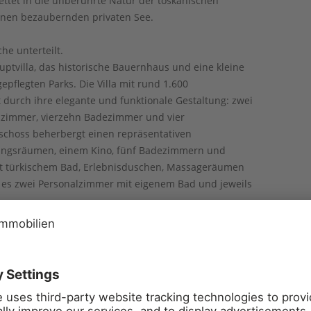
ttet in die unberührte Natur der toskanischen
nen bezaubernden privaten See.
he unterteilt.
uptvilla, das historische Bauernhaus und eine kleine
pflegten Parks. Die Villa mit rund 1.600
durch ihre elegante und funktionale Gestaltung: zwei
zimmer, vierzehn Badezimmer und vier
schoss beherbergt einen repräsentativen
gungsräumen, einem Kino, fünf Badezimmern und
t türkischem Bad, Erlebnisduschen, Massageräumen
es zwei Personalzimmer mit eigenem Bad und jeweils
ietet eine große Küche, drei Schlafzimmer, vier
zu 80 Gäste und eine umzäunte Veranda. Ein 100
s Bar genutzt wird, vervollständigt den Bereich. Im
pelzimmer mit eigenem Bad und eine Suite mit drei
s befindet sich ein spektakulärer dreistufiger