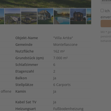
Ich
einve
Mit * g
persönl
Objekt-Name
"Villa Artèa"
behande
Gemeinde
Montefiascone
Nutzfläche
162 m²
Grundstück (qm)
7.000 m²
Schlafzimmer
6
Etagenzahl
2
Balkon
Ja
Stellplätze
6 Carports
 offene
Kamin
Ja
Kabel Sat TV
Ja
Heizungsart
Fußbodenheizung