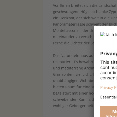
Vor Ihnen breitet sich die Landschaf
geschwungene Hügel, schlanke Zypre
ein Horizont, der sich weit in die U
Panoramaterrasse schweift der Blic
Montefiascone – der drittgrößten It
miteinander zu verschmelzen. Ein P
Ferne die Lichter der Stadt glitzer
Das Natursteinhaus aus dem frühen 
restauriert. Es bewahrt seinen urs
und mediterrane Architektur und ko
Glasfronten, viel Licht, fließende 
unabhängigen Wohnbereiche ermögli
bieten Raum für eine stilvolle Gä
begeistert mit einer hochwertigen
schwebenden Kamin, der an kühlen
wohliger Geborgenheit schafft.