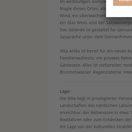
Im weitläufigen, komplett eingezäunt
Magie dieses Ortes: alte Olivenbäu
Wind, ein überwachsener Laubengang
ein Glas Wein, und der Salzwasserp
Das Gelände ist gestaltet für Genu
Gespräche unter dem Sternenhimmel
Villa Artèa ist bereit für ein neues K
Familienwohnsitz, ein privates Ret
Gästeoase. Alles ist vorbereitet: mo
Brunnenwasser, Regenzisterne, Inter
Lage:
Die Villa liegt in privilegierter Pan
Landschaften des nördlichen Latium
erreichbar, der Bolsenasee in etwa 
Bootfahren oder zum Entdecken der k
die Lage von der kulturellen Strahlkr