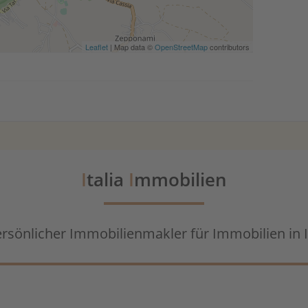
Leaflet
| Map data ©
OpenStreetMap
contributors
I
talia
I
mmobilien
ersönlicher Immobilienmakler für Immobilien in I