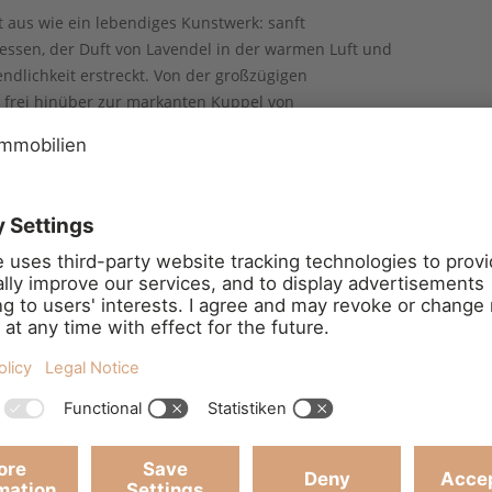
t aus wie ein lebendiges Kunstwerk: sanft
ssen, der Duft von Lavendel in der warmen Luft und
nendlichkeit erstreckt. Von der großzügigen
k frei hinüber zur markanten Kuppel von
aliens – und genau hier scheinen Himmel und Erde
latz für endlose Sommerabende, an denen in der
n und die Zikaden ihre Melodie summen.
20. Jahrhundert wurde 2010 mit viel Gefühl
prünglichen Charakter: warme Steinwände, Holzdecken
mbiniert ihn zugleich mit modernem Design: große
Übergänge zwischen Innen und Außen. Die fünf
chen Privatsphäre für Familie und Freunde oder
stebeherbergung. Die Hauptwohnung im Obergeschoss
, modernen Küche samt Kochinsel und einem
 Herbst- und Winterabenden eine Atmosphäre