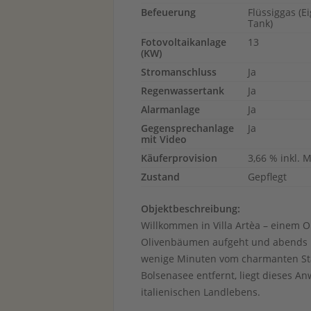
Befeuerung
Flüssiggas (E
Tank)
Fotovoltaikanlage
13
(KW)
Stromanschluss
Ja
Regenwassertank
Ja
Alarmanlage
Ja
Gegensprechanlage
Ja
mit Video
Käuferprovision
3,66 % inkl. 
Zustand
Gepflegt
Objektbeschreibung:
Willkommen in Villa Artèa – einem O
Olivenbäumen aufgeht und abends i
wenige Minuten vom charmanten St
Bolsenasee entfernt, liegt dieses 
italienischen Landlebens.