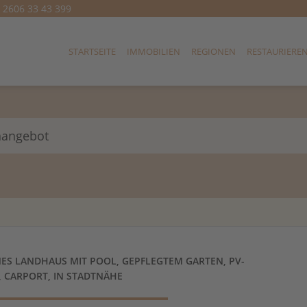
) 2606 33 43 399
STARTSEITE
IMMOBILIEN
REGIONEN
RESTAURIERE
nangebot
S LANDHAUS MIT POOL, GEPFLEGTEM GARTEN, PV-
, CARPORT, IN STADTNÄHE