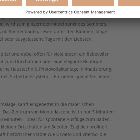
en Park von rund 7.000 m² entfaltet sich die ganze
me spenden Schatten, Lavendelbeete wiegen sich im
 bietet ein schattiges Plätzchen für Frühstück oder
ool wird zum glitzernden Mittelpunkt des Sommers.
ss, ob Sonnenbaden, Lesen unter den Bäumen, lange
 oder ausgelassene Tage mit den Liebsten.
apitel und dabei offen für viele Ideen: ein liebevoller
reat zum Durchatmen oder eine elegante Boutique-
derne Haustechnik, Photovoltaikanlage, Klimatisierung,
net, Sicherheitssystem … Einziehen, genießen, leben.
oramalage, sanft eingebettet in die malerischen
. Das Zentrum von Montefiascone ist in nur 5 Minuten
10 Minuten – ideal für spontane Ausflüge zum Baden,
leinen Ortschaften am Seeufer. Zugleich profitiert
aft historischer Städte wie Orvieto und Viterbo, die