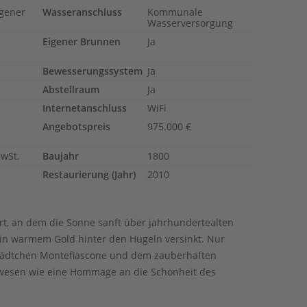
igener
Wasseranschluss
Kommunale
Wasserversorgung
Eigener Brunnen
Ja
Bewesserungssystem
Ja
Abstellraum
Ja
Internetanschluss
WiFi
Angebotspreis
975.000 €
MwSt.
Baujahr
1800
Restaurierung (Jahr)
2010
rt, an dem die Sonne sanft über jahrhundertealten
n warmem Gold hinter den Hügeln versinkt. Nur
ädtchen Montefiascone und dem zauberhaften
Anwesen wie eine Hommage an die Schönheit des