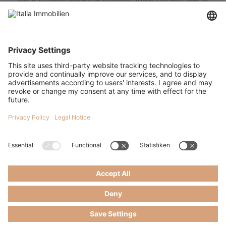
Immobilien in der Toskana und in Umbrien. Egal ob Sie ein renoviertes
Bauernhaus, eine restaurierungsbedürftige Ruine, eine historische Villa oder eine
Wohnung in der Toskana kaufen möchten – wir sind Ihr Ansprechpartner, wenn es
um Immobilien in der Toskana und um Immobilien in Umbrien geht. Italia
Immobilien verfügt über Immobilienangebote in den wichtigsten Städten der
Toskana, darunter Arezzo, Grosseto, Livorno, Pistoia, Prato sowie in den
Kulturstädten der Toskana Siena, Florenz, Pisa und Lucca. Die schönsten
Bauernhäuser in der Toskana finden Sie in der Süd-Toskana sowie in den wohl
bekanntesten Gebieten der Toskana, der Val d’Orcia, das Chianti und der
Maremma. Was auch immer Sie für eine Immobilie in der Toskana suchen, wir
bieten Ihnen eine erlesene Auswahl an Landhäusern, Bauernhäusern, Villen,
Häusern am Meer, Häusern am See, Wohnungen, Neubauprojekten und Anlage-
Immobilien in der Toskana an. Ihr Traum-Haus in der Toskana wartet schon auf Sie
– wir sind Ihnen gerne dabei behilflich, es zu finden. Kontaktieren Sie uns oder
schauen Sie einfach direkt in unserem Partnerbüro in der Toskana vorbei.
Diese Webseite verwendet Cookies. Wenn Sie
Ok
ITALIA IMMOBILIEN - COPYRIGHT 2026