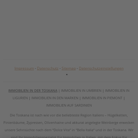
Impressum
-
Datenschutz
-
Sitemap
-
Datenschutzeinstellungen
IMMOBILIEN IN DER TOSKANA
|
IMMOBILIEN IN UMBRIEN
|
IMMOBILIEN IN
LIGURIEN
|
IMMOBILIEN IN DEN MARKEN
|
IMMOBILIEN IN PIEMONT
|
IMMOBILIEN AUF SARDINIEN
Die Toskana ist nach wie vor die beliebteste Region Italiens – Hügelketten,
Pinienbäume, Zypressen, Olivenhaine und akkurat angelegte Weinberge erwecken
unsere Sehnsüchte nach dem “Dolce Vita“ in “Bella Italia“ und in der Toskana. Wir
sind Ihr Immobilienspezialist für Immobilien in Italien, mit dem Fokus für