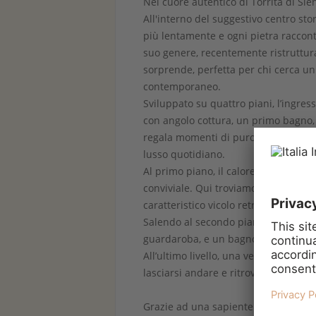
Nel cuore autentico di Torrita di Sie
All'interno del suggestivo centro sto
più lentamente e ogni pietra raccont
suo genere, recentemente ristruttur
sorprende, perfetta per chi cerca un
contemporaneo.
Sviluppato su quattro piani, l’ingress
con angolo cottura, un primo bagno,
regala momenti di puro relax: sauna
lusso quotidiano.
Al primo piano, il calore del camino
conviviale. Qui troviamo anche un s
caratteristico vicolo retrostante, perf
Salendo al secondo piano, ci accolg
guardaroba, e un bagno moderno co
All’ultimo livello, una vera e propri
lasciarsi andare e ritrovare sé stessi
Grazie ad una sapiente ristrutturazi