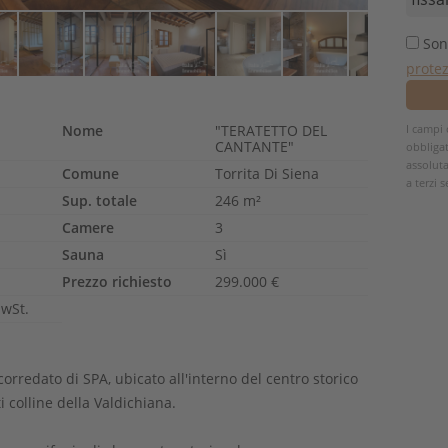
Son
protez
Nome
"TERATETTO DEL
I campi 
CANTANTE"
obbligat
assolut
Comune
Torrita Di Siena
a terzi 
Sup. totale
246 m²
Camere
3
Sauna
Sì
Prezzo richiesto
299.000 €
MwSt.
corredato di SPA, ubicato all'interno del centro storico
i colline della Valdichiana.