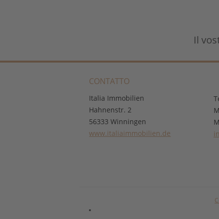
Il vo
CONTATTO
Italia Immobilien
T
Hahnenstr. 2
M
56333 Winningen
M
www.italiaimmobilien.de
i
C