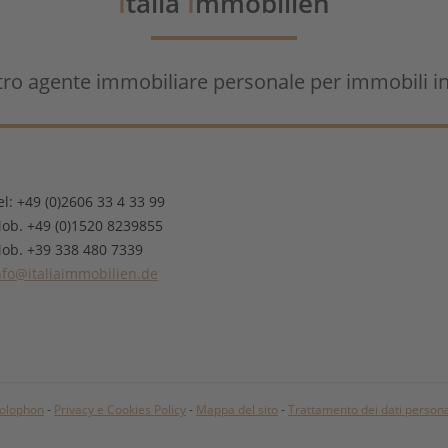
I
talia
I
mmobilien
stro agente immobiliare personale per immobili in 
el: +49 (0)2606 33 4 33 99
ob. +49 (0)1520 8239855
ob. +39 338 480 7339
nfo@italiaimmobilien.de
olophon
-
Privacy e Cookies Policy
-
Mappa del sito
-
Trattamento dei dati persona