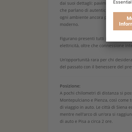
dai suoi dettagli: pavimenti in mattoni
che parlano di autenticità e storia
ogni ambiente ancora più speciale. U
moderno.
Figurano presenti tutti i servizi off
elettricità, oltre che connessione int
Un’opportunità rara per chi desidera 
del passato con il benessere del pre
Posizione:
A pochi chilometri di distanza si pos
Montepulciano e Pienza, così come tu
di viaggio in auto. Le città di Siena
mentre nell'arco di un'ora si raggi
di auto e Pisa a circa 2 ore.