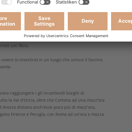
 originali, soffitti con travi in legno a vista e mattoni,
. Non manca però quel tocco di modernità che rende
n perfetto equilibrio tra eleganza rustica e comfort
erti dalle reti pubbliche di acquedotto, gas metano ed
ernet con fibra.
vivere (o investire) in un luogo che unisce il fascino
sente.
sono raggiungere i gli incantevoli borghi di
tta la Val d'Orcia, oltre che Cortona ad una mezz'ora
 ed Arezzo distano anch'esse poco più di mezz'ora,
ungono Firenze e Perugia, con Roma ad un'ora e mezza