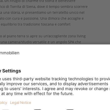
na, un rifugio di charme tra storia e benessere
rico di Torrita di Siena, dove il tempo sembra scorrere
a una storia, vi presentiamo un terratetto unico nel
ato con cura e passione. Una dimora che accoglie e
 equilibrio tra tradizione toscana e comfort
o al piano terra si apre su un’accogliente zona living
 una camera/studio versatile e un angolo SPA che
, vasca idromassaggio con cromoterapia... un piccolo
 domina il salone, creando un’atmosfera intima e
econdo bagno e una cucina con accesso diretto al
etto per respirare l’aria del borgo.
ono due camere luminose, una delle quali con ampio
n doccia.
a oasi di tranquillità: un grande bagno con vasca, dove
.
one di fine 2024, questa casa è resa ancor più speciale