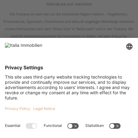
IMMOBILIEN AUF SARDINIEN
Die Toskana ist nach wie vor die beliebteste Region Italiens – Hügelketten,
Pinienbäume, Zypressen, Olivenhaine und akkurat angelegte Weinberge erwecken
unsere Sehnsüchte nach dem “Dolce Vita“ in “Bella Italia“ und in der Toskana. Wir
sind Ihr Immobilienspezialist für Immobilien in Italien, mit dem Fokus für
Immobilien in der Toskana und in Umbrien. Egal ob Sie ein renoviertes
Bauernhaus, eine restaurierungsbedürftige Ruine, eine historische Villa oder eine
Wohnung in der Toskana kaufen möchten – wir sind Ihr Ansprechpartner, wenn es
um Immobilien in der Toskana und um Immobilien in Umbrien geht. Italia
Immobilien verfügt über Immobilienangebote in den wichtigsten Städten der
Toskana, darunter Arezzo, Grosseto, Livorno, Pistoia, Prato sowie in den
Kulturstädten der Toskana Siena, Florenz, Pisa und Lucca. Die schönsten
Bauernhäuser in der Toskana finden Sie in der Süd-Toskana sowie in den wohl
bekanntesten Gebieten der Toskana, der Val d’Orcia, das Chianti und der
Maremma. Was auch immer Sie für eine Immobilie in der Toskana suchen, wir
bieten Ihnen eine erlesene Auswahl an Landhäusern, Bauernhäusern, Villen,
Häusern am Meer, Häusern am See, Wohnungen, Neubauprojekten und Anlage-
Immobilien in der Toskana an. Ihr Traum-Haus in der Toskana wartet schon auf Sie