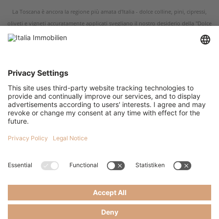
La Toscana è ancora la regione più amata d'Italia - dolce colline, pini, cipressi,
oliveti e vigneti accuratamente applicati svegliano il nostro desiderio della "Dolce
Vita" nel "Bel Paese" in particolare nella Toscana. Siamo il vostro specialista
immobiliare per immobili in Italia, con il focus sugli immobili in Toscana ed
Umbria. È indifferente se voi volete acquistare in Toscana un casale ristrutturato o
ancora da ristrutturare, una villa storica o un appartamento – Noi siamo il vostro
referente se si tratta di un immobile in Toscana o un immobile in Umbria. Italia
Immobilien disporre di offerte immobiliari nelle città più importante della Toscana,
tra cui Arezzo, Grosseto, Livorno, Pistoia, Prato, così come nelle città culturale della
Toscana come Siena, Firenze, Pisa e Lucca. I più belli casali in Toscana troverete nel
sud della Toscana cosi come nei più famosi regioni della Toscana: Val d' Orcia, il
Chianti e la Maremma. Qualunque immobile in Toscana stiate cercando, vi
offriamo una selezione pregiata di casali, rustici, agriturismi, ville, case al mare, case
al lago, appartamenti, case di nuova costruzione ed investimenti in Toscana. La
vostra casa da sogno in Toscana vi sta aspettando – siamo lieti di aiutarvi a
trovarlo. Contattateci o venite a trovarci direttamente nel ufficio del nostro partner
in Toscana.