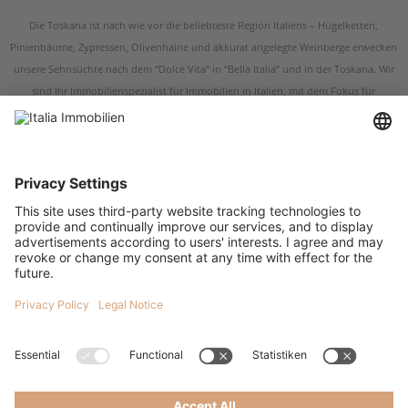
Die Toskana ist nach wie vor die beliebteste Region Italiens – Hügelketten,
Pinienbäume, Zypressen, Olivenhaine und akkurat angelegte Weinberge erwecken
unsere Sehnsüchte nach dem “Dolce Vita“ in “Bella Italia“ und in der Toskana. Wir
sind Ihr Immobilienspezialist für Immobilien in Italien, mit dem Fokus für
Immobilien in der Toskana und in Umbrien. Egal ob Sie ein renoviertes
Bauernhaus, eine restaurierungsbedürftige Ruine, eine historische Villa oder eine
Wohnung in der Toskana kaufen möchten – wir sind Ihr Ansprechpartner, wenn es
um Immobilien in der Toskana und um Immobilien in Umbrien geht. Italia
Immobilien verfügt über Immobilienangebote in den wichtigsten Städten der
Toskana, darunter Arezzo, Grosseto, Livorno, Pistoia, Prato sowie in den
Kulturstädten der Toskana Siena, Florenz, Pisa und Lucca. Die schönsten
Bauernhäuser in der Toskana finden Sie in der Süd-Toskana sowie in den wohl
bekanntesten Gebieten der Toskana, der Val d’Orcia, das Chianti und der
Maremma. Was auch immer Sie für eine Immobilie in der Toskana suchen, wir
bieten Ihnen eine erlesene Auswahl an Landhäusern, Bauernhäusern, Villen,
Häusern am Meer, Häusern am See, Wohnungen, Neubauprojekten und Anlage-
Immobilien in der Toskana an. Ihr Traum-Haus in der Toskana wartet schon auf Sie
– wir sind Ihnen gerne dabei behilflich, es zu finden. Kontaktieren Sie uns oder