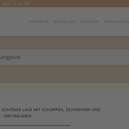
) 2606 33 43 399
STARTSEITE
IMMOBILIEN
REGIONEN
RESTAURIERE
nangebot
IN SCHÖNER LAGE MIT SCHUPPEN, OLIVENHAIN UND
OBSTBÄUMEN