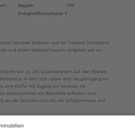
wSt.
Baujahr
1998
Energieeffizienzklasse
E
Grenze zwischen Umbrien und der Toskana, bestehend
äude und einem Geräteschuppen, umgeben von ca.
hnfläche von ca. 235 Quadratmetern auf zwei Ebenen.
Wohnbereich, in dem sich neben dem Haupteingang ein
, eine Küche mit Zugang zur Veranda, ein
n Arbeitszimmer mit Bibliothek befinden. Eine
ck, wo der Schlafbereich mit vier Schlafzimmern und
on etwa 170 Quadratmetern hat, befinden sich eine
 Speisekammer, ein Badezimmer mit Vorraum und