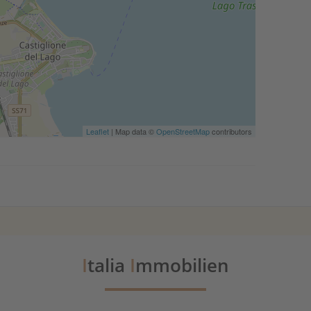
Leaflet
| Map data ©
OpenStreetMap
contributors
I
talia
I
mmobilien