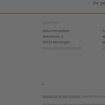
Ihr p
KONTAKT
Italia Immobilien
T
Hahnenstr. 2
M
56333 Winningen
M
www.italiaimmobilien.de
i
IMMOBILIEN IN DER TOSKANA
|
IMMOBILIEN IN U
Die Toskana ist nach wie vor die beliebteste Regi