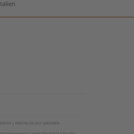
talien
PIEMONT
|
IMMOBILIEN AUF SARDINIEN
e Weinberge erwecken unsere Sehnsüchte nach dem