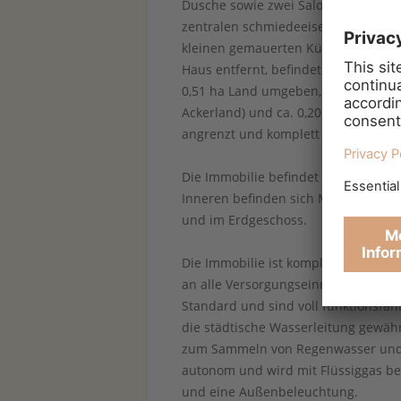
Dusche sowie zwei Salons, einer dav
zentralen schmiedeeisernen Treppe,
kleinen gemauerten Küche. Hier wurd
Haus entfernt, befindet sich ein Ge
0,51 ha Land umgeben, wovon ca. 0,3
Ackerland) und ca. 0,20 ha Park/Gar
angrenzt und komplett eingezäunt i
Die Immobilie befindet sich in eine
Inneren befinden sich Massivholzpa
und im Erdgeschoss.
Die Immobilie ist komplett bezugsfer
an alle Versorgungseinrichtungen a
Standard und sind voll funktionsfäh
die städtische Wasserleitung gewähr
zum Sammeln von Regenwasser und e
autonom und wird mit Flüssiggas b
und eine Außenbeleuchtung.