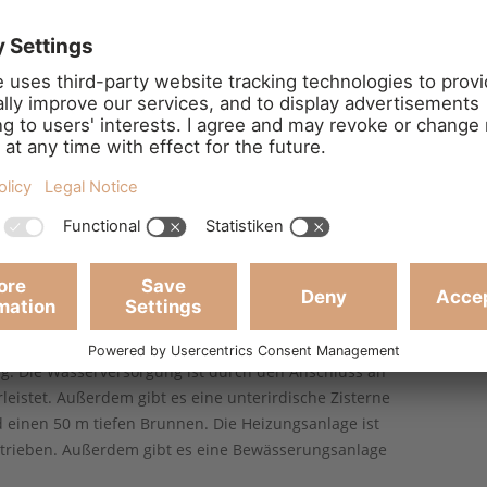
on mit zwei großen Fenstern, der andere mit einer
 einem großen Steinkamin, einer Barecke und einer
e offenbar etwas entfernt. Ein paar Schritte vom
räteschuppen von ca. 60 qm. Das Anwesen ist von ca.
1 ha landwirtschaftliche Nutzfläche (Olivenhain und
ten sind. In dem schönen Park/Garten, der an das Haus
st, befinden sich Zierpflanzen und Obstbäume.
m guten Zustand, die Außenfassade ist aus Stein, im
rkettböden und toskanische Terrakottaböden im Keller
tig, verfügt über alle Hauptanschlüsse und ist korrekt
ngeschlossen. Alle Installationen entsprechen dem
ig. Die Wasserversorgung ist durch den Anschluss an
leistet. Außerdem gibt es eine unterirdische Zisterne
inen 50 m tiefen Brunnen. Die Heizungsanlage ist
etrieben. Außerdem gibt es eine Bewässerungsanlage