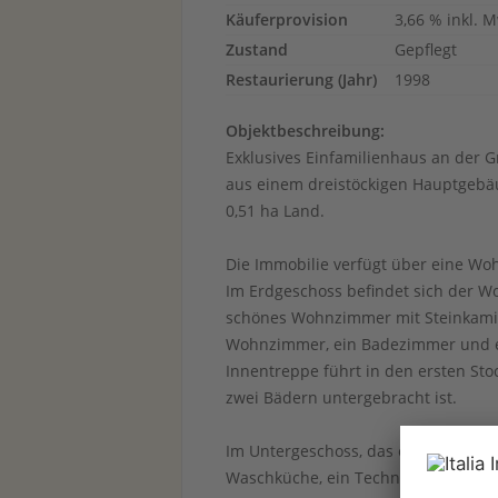
Käuferprovision
3,66 % inkl. M
Zustand
Gepflegt
Restaurierung (Jahr)
1998
Objektbeschreibung:
Exklusives Einfamilienhaus an der 
aus einem dreistöckigen Hauptgeb
0,51 ha Land.
Die Immobilie verfügt über eine Wo
Im Erdgeschoss befindet sich der 
schönes Wohnzimmer mit Steinkamin
Wohnzimmer, ein Badezimmer und ei
Innentreppe führt in den ersten Sto
zwei Bädern untergebracht ist.
Im Untergeschoss, das eine Fläche v
Waschküche, ein Technikraum, eine