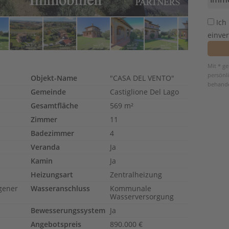
Ich
einve
Mit * g
persönl
Objekt-Name
"CASA DEL VENTO"
behande
Gemeinde
Castiglione Del Lago
Gesamtfläche
569 m²
Zimmer
11
Badezimmer
4
Veranda
Ja
Kamin
Ja
Heizungsart
Zentralheizung
igener
Wasseranschluss
Kommunale
Wasserversorgung
Bewesserungssystem
Ja
Angebotspreis
890.000 €